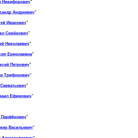
н Никифорович
"
сандр Андреевич
"
гей Иванович
"
вел Семёнович
"
ей Николаевич
"
сия Ермолаевна
"
ксей Петрович
"
ор Трифонович
"
 Савватьевич
"
ихаил Ефимович
"
р Парфёнович
"
имир Васильевич
"
 Александрович
"