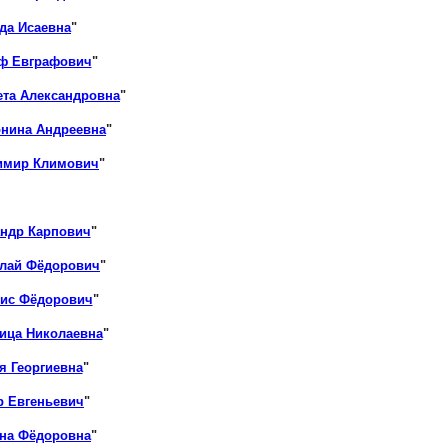
да Исаевна
"
аф Евграфович
"
ета Александровна
"
онина Андреевна
"
имир Климович
"
андр Карпович
"
олай Фёдорович
"
рис Фёдорович
"
ица Николаевна
"
я Георгиевна
"
р Евгеньевич
"
ёна Фёдоровна
"