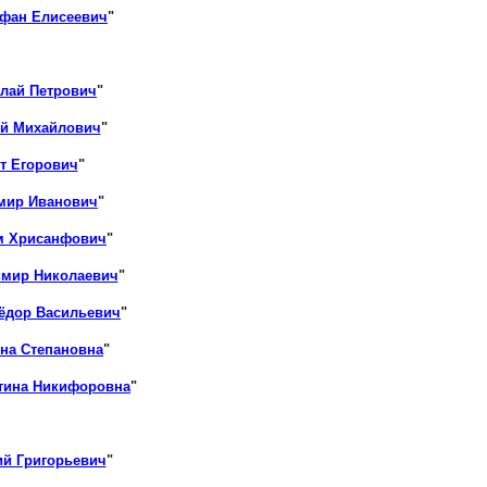
фан Елисеевич
"
лай Петрович
"
ий Михайлович
"
т Егорович
"
мир Иванович
"
м Хрисанфович
"
имир Николаевич
"
ёдор Васильевич
"
на Степановна
"
тина Никифоровна
"
ий Григорьевич
"