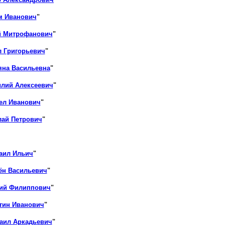
м Иванович
"
й Митрофанович
"
л Григорьевич
"
яна Васильевна
"
илий Алексеевич
"
ел Иванович
"
лай Петрович
"
аил Ильич
"
ён Васильевич
"
лий Филиппович
"
тин Иванович
"
аил Аркадьевич
"