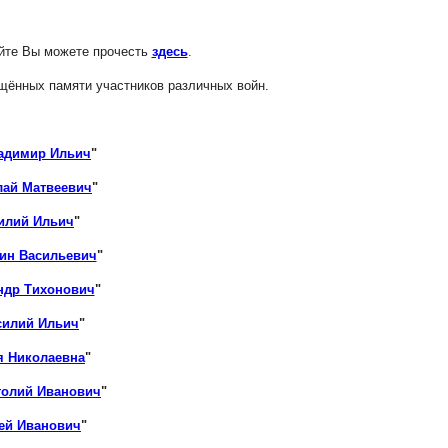
айте Вы можете прочесть
здесь
.
ящённых памяти участников различных войн.
ладимир Ильич
"
лай Матвеевич
"
илий Ильич
"
ин Васильевич
"
ндр Тихонович
"
силий Ильич
"
я Николаевна
"
толий Иванович
"
ей Иванович
"