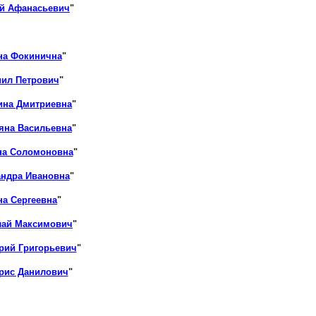
ий Афанасьевич
"
на Фокинична
"
иил Петрович
"
ина Дмитриевна
"
яна Васильевна
"
на Соломоновна
"
андра Ивановна
"
на Сергеевна
"
лай Максимович
"
рий Григорьевич
"
рис Данилович
"