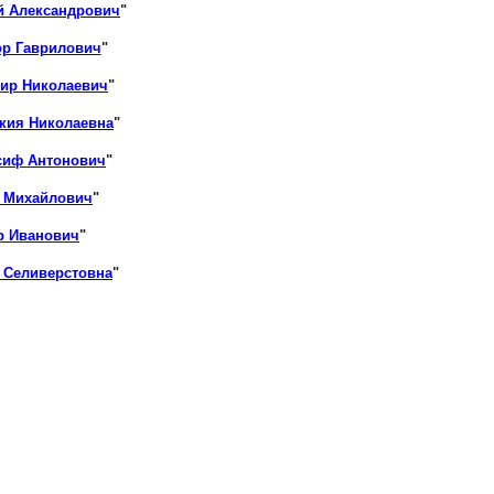
й Александрович
"
ор Гаврилович
"
ир Николаевич
"
кия Николаевна
"
сиф Антонович
"
н Михайлович
"
р Иванович
"
 Селиверстовна
"