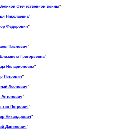
 Великой Отечественной войны
"
лья Николаевна
"
тор Фёдорович
"
авел Павлович
"
Елизавета Григорьевна
"
жда Илларионовна
"
тр Петрович
"
олай Леонович
"
н Антонович
"
антин Петрович
"
ор Никандрович
"
ий Данилович
"