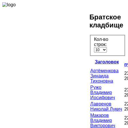
Братское
кладбище
Кол-во
строк:
Заголовок
п
Артёменкова
2
Зинаида
2
Тихоновна
Ружо
2
Владимир
2
Иосифович
Лавренов
2
Николай Лукич
2
Макаров
2
Владимир
2
Викторович