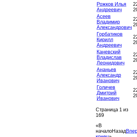
Рожков Илья
2
Андреевич
2
Асеев
2
Владимир
2
Александрович
Горбатиков
2
Кирилл
2
Андреевич
Каневский
2
Владислав
2
Леонидович
Ананьев
2
Александр
2
Иванович
Голичев
2
Дмитрий
2
Иванович
Страница 1 из
169
«
В
начало
Назад
Впе
конец
»