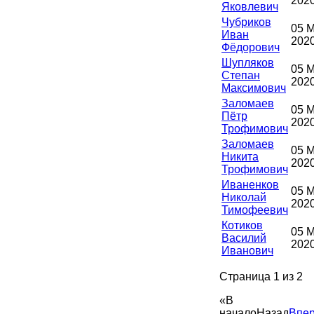
202
Яковлевич
Чубриков
05 
Иван
202
Фёдорович
Шупляков
05 
Степан
202
Максимович
Заломаев
05 
Пётр
202
Трофимович
Заломаев
05 
Никита
202
Трофимович
Иваненков
05 
Николай
202
Тимофеевич
Котиков
05 
Василий
202
Иванович
Страница 1 из 2
«
В
начало
Назад
Впе