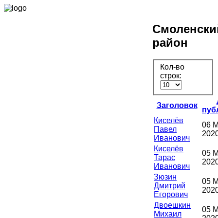
Смоленски
район
Кол-во
строк:
Заголовок
пуб
Киселёв
06 
Павел
202
Иванович
Киселёв
05 
Тарас
202
Иванович
Зюзин
05 
Дмитрий
202
Егорович
Двоешкин
05 
Михаил