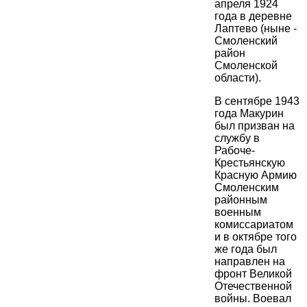
апреля 1924
года в деревне
Лаптево (ныне -
Смоленский
район
Смоленской
области).
В сентябре 1943
года Макурин
был призван на
службу в
Рабоче-
Крестьянскую
Красную Армию
Смоленским
районным
военным
комиссариатом
и в октябре того
же года был
направлен на
фронт Великой
Отечественной
войны. Воевал