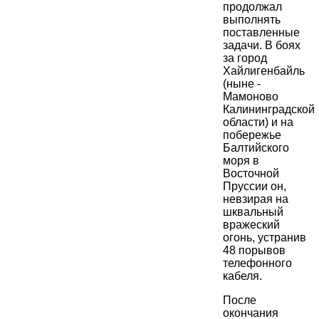
продолжал
выполнять
поставленные
задачи. В боях
за город
Хайлигенбайль
(ныне -
Мамоново
Калининградской
области) и на
побережье
Балтийского
моря в
Восточной
Пруссии он,
невзирая на
шквальный
вражеский
огонь, устранив
48 порывов
телефонного
кабеля.
После
окончания