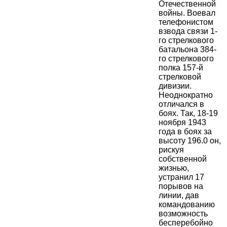
Отечественной
войны. Воевал
телефонистом
взвода связи 1-
го стрелкового
батальона 384-
го стрелкового
полка 157-й
стрелковой
дивизии.
Неоднократно
отличался в
боях. Так, 18-19
ноября 1943
года в боях за
высоту 196.0 он,
рискуя
собственной
жизнью,
устранил 17
порывов на
линии, дав
командованию
возможность
бесперебойно