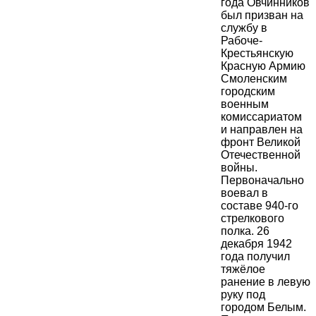
года Овчинников
был призван на
службу в
Рабоче-
Крестьянскую
Красную Армию
Смоленским
городским
военным
комиссариатом
и направлен на
фронт Великой
Отечественной
войны.
Первоначально
воевал в
составе 940-го
стрелкового
полка. 26
декабря 1942
года получил
тяжёлое
ранение в левую
руку под
городом Белым.