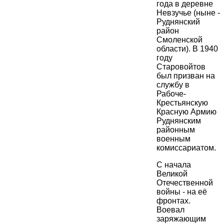
года в деревне
Невзучье (ныне -
Руднянский
район
Смоленской
области). В 1940
году
Старовойтов
был призван на
службу в
Рабоче-
Крестьянскую
Красную Армию
Руднянским
районным
военным
комиссариатом.
С начала
Великой
Отечественной
войны - на её
фронтах.
Воевал
заряжающим