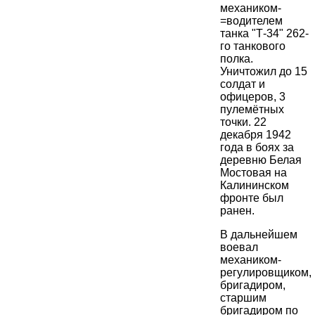
механиком-
=водителем
танка "Т-34" 262-
го танкового
полка.
Уничтожил до 15
солдат и
офицеров, 3
пулемётных
точки. 22
декабря 1942
года в боях за
деревню Белая
Мостовая на
Калининском
фронте был
ранен.
В дальнейшем
воевал
механиком-
регулировщиком,
бригадиром,
старшим
бригадиром по