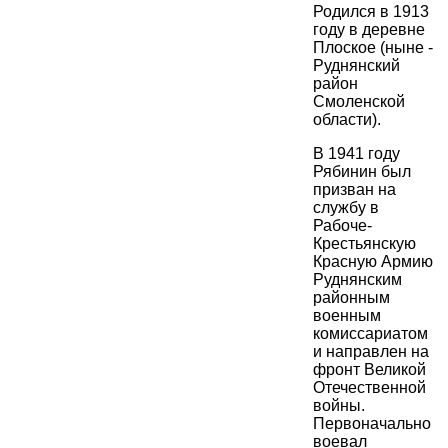
Родился в 1913
году в деревне
Плоское (ныне -
Руднянский
район
Смоленской
области).
В 1941 году
Рябинин был
призван на
службу в
Рабоче-
Крестьянскую
Красную Армию
Руднянским
районным
военным
комиссариатом
и направлен на
фронт Великой
Отечественной
войны.
Первоначально
воевал