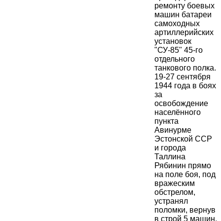
ремонту боевых
машин батареи
самоходных
артиллерийских
установок
"СУ-85" 45-го
отдельного
танкового полка.
19-27 сентября
1944 года в боях
за
освобождение
населённого
пункта
Авинурме
Эстонской ССР
и города
Таллина
Рябинин прямо
на поле боя, под
вражеским
обстрелом,
устранял
поломки, вернув
в строй 5 машин.