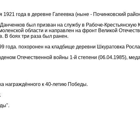
я 1921 года в деревне Гапеевка (ныне - Починковский райо
а Данченков был призван на службу в Рабоче-Крестьянск
оленской области и направлен на фронт Великой Отечествен
. В боях три раза был ранен.
99 года. похоронен на кладбище деревни Шкуратовка Росла
деном Отечественной войны 1-й степени (06.04.1985), медал
чка награждённого к 40-летию Победы.
.
ды".