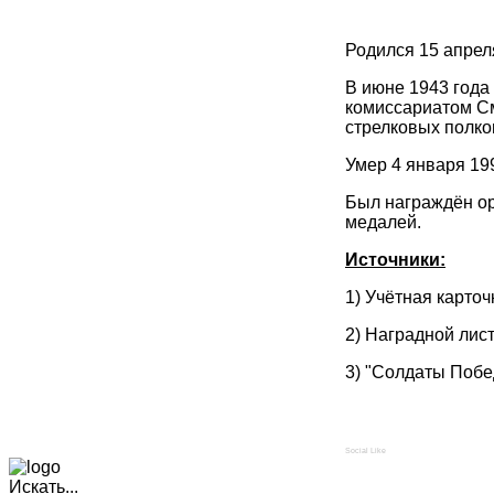
Родился 15 апрел
В июне 1943 год
комиссариатом См
стрелковых полков
Умер 4 января 19
Был награждён ор
медалей.
Источники:
1) Учётная карто
2) Наградной лист
3) "Солдаты Побе
Social Like
Искать...