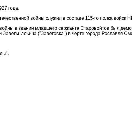
927 года.
течественной войны служил в составе 115-го полка войск 
войны в звании младшего сержанта Старовойтов был демоб
 Заветы Ильича ("Заветовка") в черте города Рославля См
ды".