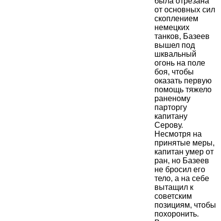
была отрезана
от основных сил
скоплением
немецких
танков, Базеев
вышел под
шквальный
огонь на поле
боя, чтобы
оказать первую
помощь тяжело
раненому
парторгу
капитану
Серову.
Несмотря на
принятые меры,
капитан умер от
ран, но Базеев
не бросил его
тело, а на себе
вытащил к
советским
позициям, чтобы
похоронить.