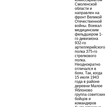
Смоленской
области и
направлен на
фронт Великой
Отечественной
войны. Воевал
медицинским
фельдшером 1-
го дивизиона
932-го
артиллерийского
полка 375-го
стрелкового
полка.
Неоднократно
отличался в
боях. Так, когда
15 июля 1943
года в районе
деревни Малое
Яблоново
группа советских
бойцов и
командиров