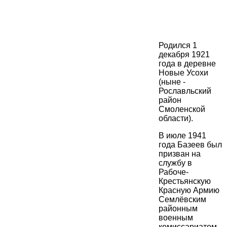
Родился 1
декабря 1921
года в деревне
Новые Усохи
(ныне -
Рославльский
район
Смоленской
области).
В июле 1941
года Базеев был
призван на
службу в
Рабоче-
Крестьянскую
Красную Армию
Семлёвским
районным
военным
комиссариатом