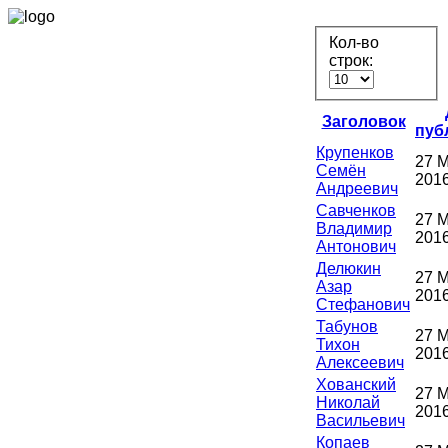
Кол-во
строк:
Заголовок
пуб
Крупенков
27 
Семён
201
Андреевич
Савченков
27 
Владимир
201
Антонович
Делюкин
27 
Азар
201
Стефанович
Табунов
27 
Тихон
201
Алексеевич
Хованский
27 
Николай
201
Васильевич
Копаев