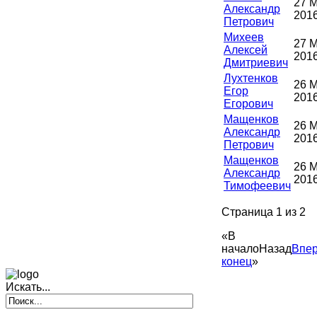
27 
Александр
201
Петрович
Михеев
27 
Алексей
201
Дмитриевич
Лухтенков
26 
Егор
201
Егорович
Мащенков
26 
Александр
201
Петрович
Мащенков
26 
Александр
201
Тимофеевич
Страница 1 из 2
«
В
начало
Назад
Впе
конец
»
Искать...