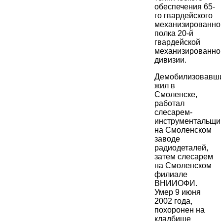
обеспечения 65-
го гвардейского
механизированно
полка 20-й
гвардейской
механизированно
дивизии.
Демобилизовавши
жил в
Смоленске,
работал
слесарем-
инструментальщи
на Смоленском
заводе
радиодеталей,
затем слесарем
на Смоленском
филиале
ВНИИОФИ.
Умер 9 июня
2002 года,
похоронен на
кладбище