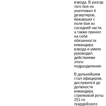
взвода. В разгар
того боя он
уничтожил 4
дезертиров,
бежавших с
поля боя из
соседней части,
а также принял
на себя
обязанности
командира
взвода и умело
руководил
действиями
этого
подразделения.
В дальнейшем
стал офицером,
дослужился до
должности
командира
стрелковой роты
251-го
гвардейского