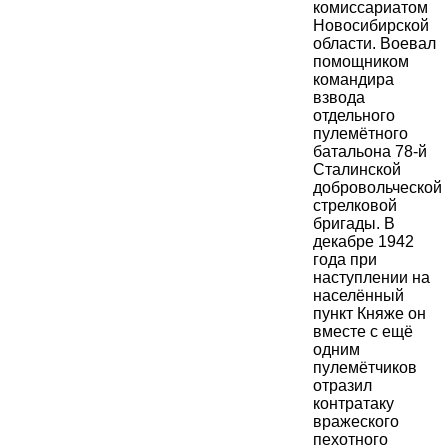
комиссариатом
Новосибирской
области. Воевал
помощником
командира
взвода
отдельного
пулемётного
батальона 78-й
Сталинской
добровольческой
стрелковой
бригады. В
декабре 1942
года при
наступлении на
населённый
пункт Княже он
вместе с ещё
одним
пулемётчиков
отразил
контратаку
вражеского
пехотного