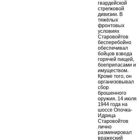
гвардейской
стрелковой
дивизии. В
тяжёлых
фронтовых
условиях
Старовойтов
бесперебойно
обеспечивал
бойцов взвода
горячей пищей,
боеприпасами и
имуществом.
Кроме того, он
организовывал
сбор
брошенного
оружия. 14 июля
1944 года на
шоссе Опочка-
Идрица
Старовойтов
лично
разминировал
вражеский