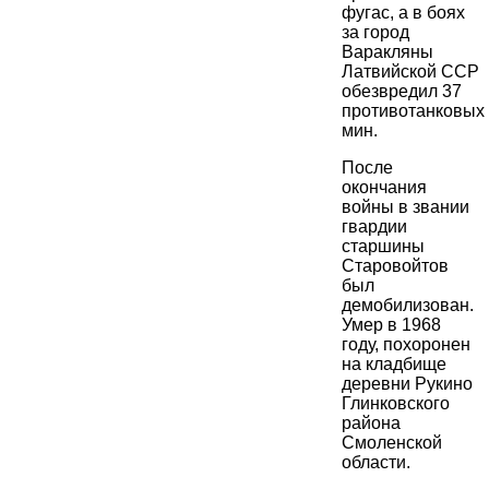
фугас, а в боях
за город
Варакляны
Латвийской ССР
обезвредил 37
противотанковых
мин.
После
окончания
войны в звании
гвардии
старшины
Старовойтов
был
демобилизован.
Умер в 1968
году, похоронен
на кладбище
деревни Рукино
Глинковского
района
Смоленской
области.