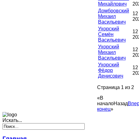
Михайлович
20
Домбровский
12
Михаил
20
Васильевич
Ухорский
12
Семён
20
Васильевич
Ухорский
12
Михаил
20
Васильевич
Ухорский
12
Фёдор
20
Денисович
Страница 1 из 2
«
В
начало
Назад
Впе
конец
»
Искать...
Главная