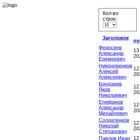
Кол-во
строк:
Заголовок
пу
Федосеев
13
Александр
20
Еремеевич
Никоноренков
12
Алексей
20
Алексеевич
Бондарев
12
Яков
20
Николаевич
Епифанов
12
Александр
20
Михайлович
Солдатенков
12
Николай
20
Степанович
Павлов Иван
12