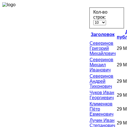
Кол-во
строк:
Заголовок
пуб
Северинов
Григорий
29 М
Михайлович
Северинов
Михаил
29 М
Иванович
Северинов
Андрей
29 М
Тихонович
Чуков Иван
29 М
Георгиевич
Клименков
Пётр
29 М
Евменович
Лучин Иван
29 М
Степанович