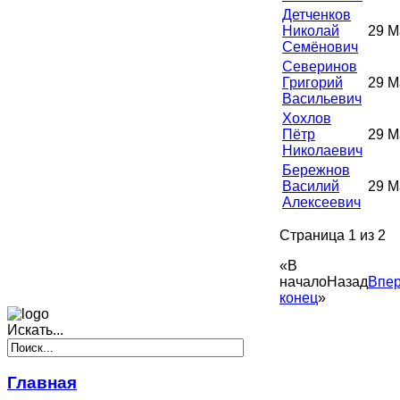
Детченков
Николай
29 М
Семёнович
Северинов
Григорий
29 М
Васильевич
Хохлов
Пётр
29 М
Николаевич
Бережнов
Василий
29 М
Алексеевич
Страница 1 из 2
«
В
начало
Назад
Впе
конец
»
Искать...
Главная