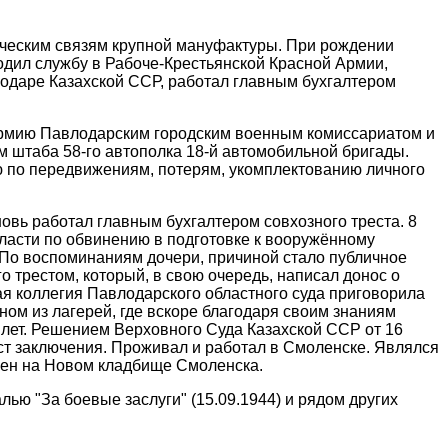
ическим связям крупной мануфактуры. При рождении
одил службу в Рабоче-Крестьянской Красной Армии,
лодаре Казахской ССР, работал главным бухгалтером
 Армию Павлодарским городским военным комиссариатом и
 штаба 58-го автополка 18-й автомобильной бригады.
ю по передвижениям, потерям, укомплектованию личного
вь работал главным бухгалтером совхозного треста. 8
ласти по обвинению в подготовке к вооружённому
. По воспоминаниям дочери, причиной стало публичное
 трестом, который, в свою очередь, написал донос о
я коллегия Павлодарского областного суда приговорила
ном из лагерей, где вскоре благодаря своим знаниям
 лет. Решением Верховного Суда Казахской ССР от 16
ст заключения. Проживал и работал в Смоленске. Являлся
онен на Новом кладбище Смоленска.
ью "За боевые заслуги" (15.09.1944) и рядом других