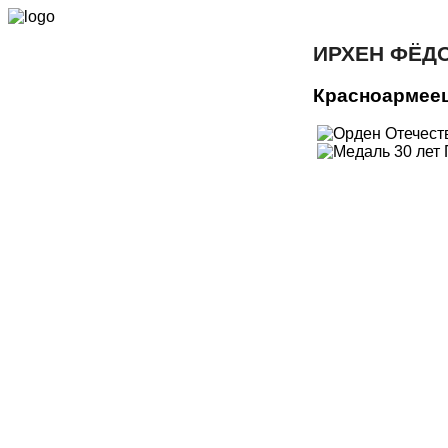
ИРХЕН ФЁД
Красноармее