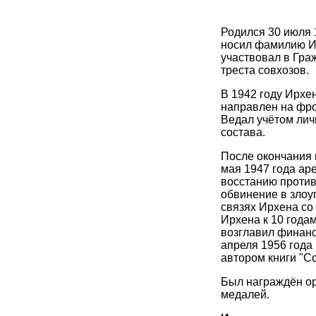
Родился 30 июля 
носил фамилию Ир
участвовал в Гра
треста совхозов.
В 1942 году Ирхе
направлен на фро
Ведал учётом лич
состава.
После окончания 
мая 1947 года ар
восстанию против
обвинение в злоу
связях Ирхена со
Ирхена к 10 года
возглавил финанс
апреля 1956 года
автором книги "С
Был награждён ор
медалей.