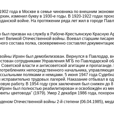
1902 года в Москве в семье чиновника по внешним эконом
хин, изменил букву в 1930-е годы. В 1920-1922 годах прох
жданской войне. На протяжении ряда лет жил в городе Пав
н был призван на службу в Рабоче-Крестьянскую Красную
нт Великой Отечественной войны. Воевал старшим писарем
ного состава полка, своевременно составлял документаци
войны Ирхен был демобилизован. Вернулся в Павлодар, вно
естован сотрудниками Управления МГБ по Павлодарской об
 Советской власти и антисоветской агитации и пропаганде
потреблениях непосредственного начальника, управляющего
 ссыльными поляками и немцами. 5 июня 1947 года Судебна
м исправительно трудовых лагерей. Наказание отбывал в од
овую работу. В 1954 году срок заключения был снижен до 8
 Ирхен был полностью реабилитирован и освобождён из ме
оветы цветовода" (1979). Умер 2 декабря 1986 года, похор
деном Отечественной войны 2-й степени (06.04.1985), медал