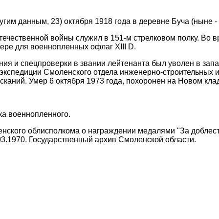
угим данным, 23) октября 1918 года в деревне Буча (ныне -
течественной войны служил в 151-м стрелковом полку. Во 
ере для военнопленных офлаг XIII D.
ия и спецпроверки в звании лейтенанта был уволен в зап
экспедиции Смоленского отдела инженерно-строительных и
сканий. Умер 6 октября 1973 года, похоронен на Новом кл
чка военнопленного.
нского облисполкома о награждении медалями "За доблестн
.03.1970. Государственный архив Смоленской области.