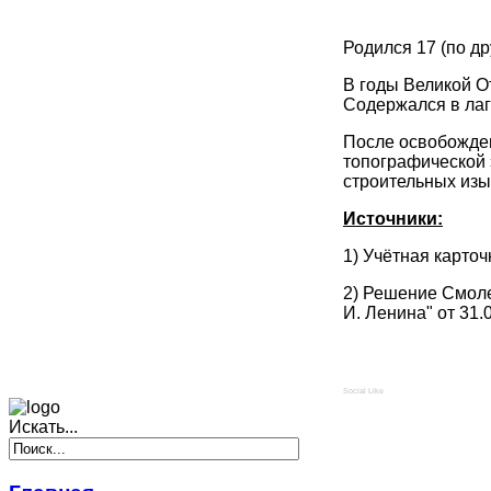
Родился 17 (по др
В годы Великой О
Содержался в лаг
После освобожден
топографической 
строительных изы
Источники:
1) Учётная карто
2) Решение Смоле
И. Ленина" от 31
Social Like
Искать...