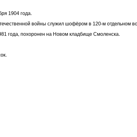
бря 1904 года.
течественной войны служил шофёром в 120-м отдельном в
981 года, похоронен на Новом кладбище Смоленска.
ок.