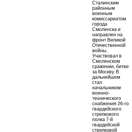
Сталинским
районным
военным
комиссариатом
города
Смоленска и
направлен на
фронт Великой
Отечественной
войны.
Участвовал в
Смоленском
сражении, битве
за Москву. В
дальнейшем
стал
начальником
военно-
технического
снабжения 26-го
гвардейского
стрелкового
полка 7-й
гвардейской
стрелковой