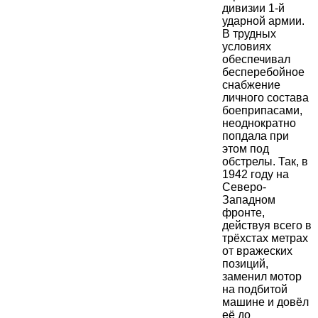
дивизии 1-й
ударной армии.
В трудных
условиях
обеспечивал
бесперебойное
снабжение
личного состава
боеприпасами,
неоднократно
попдала при
этом под
обстрелы. Так, в
1942 году на
Северо-
Западном
фронте,
действуя всего в
трёхстах метрах
от вражеских
позиций,
заменил мотор
на подбитой
машине и довёл
её до