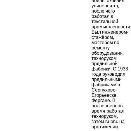
войны окончил
университет,
после чего
работал в
текстильной
промышленности
Был инженером-
стажёром,
мастером по
ремонту
оборудования,
техноруком
прядильной
фабрики. С 1933
года руководил
прядильными
фабриками в
Серпухове,
Егорьевске,
Фергане. В
послевоеннов
время работал
техноруком,
затем вновь на
протяжении