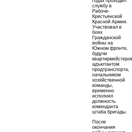
годах проходил
службу в
Рабоче-
Крестьянской
Красной Армии.
Участвовал в
боях
Гражданской
войны на
Южном фронте,
будучи
квартирмейстеро
адъютантом
продтранспорта,
начальником
хозяйственной
команды,
временно
исполнял
должность
коменданта
штаба бригады.
После
окончания