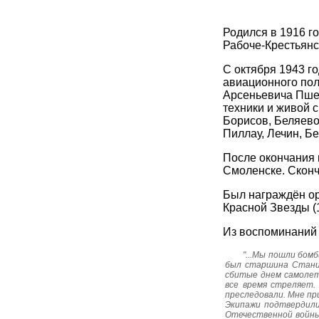
Родился в 1916 г
Рабоче-Крестьян
С октября 1943 г
авиационного пол
Арсеньевича Пше
техники и живой 
Борисов, Беляево
Пиллау, Лечин, Б
После окончания 
Смоленске. Сконч
Был награждён ор
Красной Звезды (1
Из воспоминаний 
"...Мы пошли бом
был старшина Станис
сбитые днем самолеты
все время стреляет.
преследовали. Мне пр
Экипажи подтвердили
Отечественной войны.