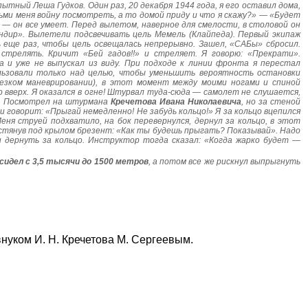
тный Леша Гудков. Один раз, 20 декабря 1944 года, я его оставил дома,
ьми меня войну посмотреть, а то домой приду и что я скажу?» — «Будет
 — он все умеет. Перед вылетом, наверное для смелости, в столовой он
андир». Вылетели подсвечивать цель Мемель (Клайпеда). Первый экипаж
 еще раз, чтобы цель освещалась непрерывно. Зашел, «САБы» сбросил.
трелять. Кричит «Бей гадов!!» и стреляет. Я говорю: «Прекрати».
 и уже не выпускал из виду. При подходе к линии фронта я перестал
ользовали только над целью, чтобы уменьшить вероятность остановки
резком маневрировании), в этот момент между моими ногами и спиной
 вверх. Я оказался в огне! Штурвал туда-сюда — самолет не слушается,
ит. Посмотрел на штурмана
Кречетова Ивана Николаевича
, но за стеной
 и говорит: «Прыгай немедленно! Не забудь кольцо!» Я за кольцо вцепился
еня струей подхватило, на бок перевернулся, дернул за кольцо, в этот
растянув под крылом брезент: «Как ты будешь прыгать? Показывай». Надо
и дернуть за кольцо. Инструктор тогда сказал: «Когда жарко будет —
идел с 3,5 тысячи до 1500 метров
, а потом все же рискнул выпрыгнуть
уком И. Н. Кречетова М. Сергеевым.