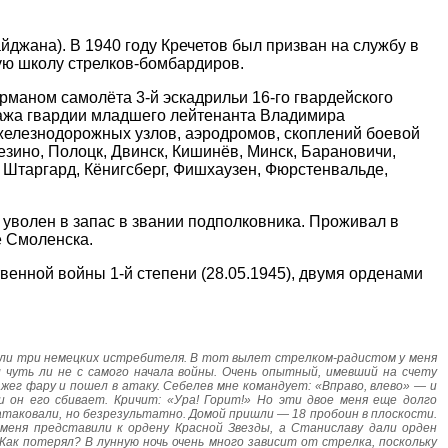
йджана). В 1940 году Кречетов был призван на службу в
ю школу стрелков-бомбардиров.
рманом самолёта 3-й эскадрильи 16-го гвардейского
пажа гвардии младшего лейтенанта Владимира
елезнодорожных узлов, аэродромов, скоплений боевой
езино, Полоцк, Двинск, Кишинёв, Минск, Барановичи,
, Штаргард, Кёнигсберг, Фишхаузен, Фюрстенвальде,
уволен в запас в звании подполковника. Проживал в
е Смоленска.
венной войны 1-й степени (28.05.1945), двумя орденами
вали три немецких истребителя. В тот вылет стрелком-радистом у меня
чуть ли не с самого начала войны. Очень опытный, имевший на счету
жег фару и пошел в атаку. Себелев мне командует: «Вправо, влево» — и
 он его сбивает. Кричит: «Ура! Горит!» Но эти двое меня еще долго
 атаковали, но безрезультатно. Домой пришли — 18 пробоин в плоскости.
меня представили к ордену Красной Звезды, а Станиславу дали орден
Как потерял? В лунную ночь очень много зависит от стрелка, поскольку