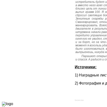
истребитель будет ид
а вместо него взял с
близко цель от линии
выпил грамм 100. Я 
сбросил светящие бо
Зенитные снаряды р
Сманеврировал, отош
маневрировать. Взял
двигателя в результ
штурмана начали рват
перебито управление
огня его не увидел, с
и за борт, но за что
момент я вскользь уд
было изготовиться, 
выпрыгнешь, никуда н
Парашют открылся
и спасся. А радист и 
Источники:
1) Наградные лис
2) Фотография и 
Social Like