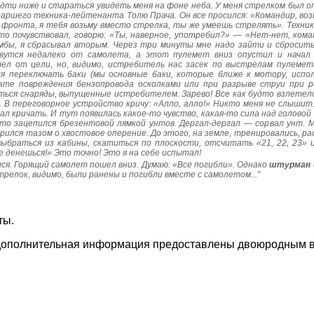
ти ниже и стараться увидеть меня на фоне неба. У меня стрелком был опы
таршего техника-лейтенанта Толю Прача. Он все просился: «Командир, воз
 фронта, я тебя возьму вместо стрелка, ты же умеешь стрелять». Техник
это почувствовал, говорю: «Ты, наверное, употребил?» — «Нет-нет, ком
мбы, я сбрасывал вторым. Через три минуты мне надо зайти и сбросить
вутся недалеко от самолета, а этот пулемет вниз опустил и начал с
ел от цели, но, видимо, истребитель нас засек по выстрелам пулемета
ся переключать баки (мы основные баки, которые ближе к мотору, исп
ате повреждения бензопровода осколками или при разрыве струи при 
ься снаряды, выпущенные истребителем. Зарево! Все как будто взлетело
. В переговорное устройство кричу: «Алло, алло!» Никто меня не слыш
тал кричать. И тут появилась какое-то чувство, какая-то сила над головой
-то зацепился брезентовой лямкой унтов. Дергал-дергал — сорвал унт. М
арился тазом о хвостовое оперение. До этого, на земле, тренировались, 
выбраться из кабины, скатиться по плоскости, отсчитать «21, 22, 23» 
е денешься!» Это точно! Это я на себе испытал!
. Горящий самолет пошел вниз. Думаю: «Все погибли». Однако
штурман с
стрелок, видимо, были ранены и погибли вместе с самолетом..."
ты.
дополнительная информация предоставлены двоюродным вн