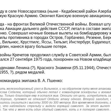
оду в селе Новосаратовка (ныне - Кедабекский район Азерба
скую Красную Армию. Окончил Канскую военную авиационну
ода - на фронтах Великой Отечественной войны. Воевал шту
ка Авиации дальнего действия СССР, летал в составе эки
нко. Совершал ночные боевые вылеты на бомбардировку ж
силы противника в городах Остров, Горбачево, Резекне, Бер
, Вильнюс, Крустпилс, Яссы, Тильзит, Инстербург, Будапешт
ерлин, нанеся врагу большие потери.
войны Кречетов продолжил службу в Советской Армии, был 
ался 27 сентября 1975 года, похоронен на Новом кладбищ
денами Ленина (?), Красного Знамени (05.11.1944), Отечест
955, ?), рядом медалей.
командира экипажа В. А. Пшенко:
бить железнодорожный узел в Вильнюсе, и на обратном пути меня атако
лав Себелев, который обычно летал с командиром эскадрильи и воевал 
. Только благодаря ему я остался жив. Отошли от цели, истребитель за
 Хорошо, пулемет не отказал! Отбили атаку одного. Второй заходит, и
ишлось снизиться с высоты 3000 до 300 метров. Все время меня догоняли,
, что наблюдали стрельбу и видели горящий самолет. За этот вылет 
 Так что у меня есть один сбитый самолет, хоть и я потерял самолет. 