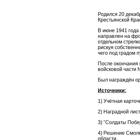
Родился 20 декабр
Крестьянской Кра
В июне 1941 года
направлен на фро
отдельном стрелк
рискуя собственн
чего под градом 
После окончания 
войсковой части 
Был награждён ор
Источники:
1) Учётная карто
2) Наградной лист
3) "Солдаты Побе
4) Решение Смоле
области.