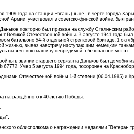
я 1909 года на станции Рогань (ныне - в черте города Харь
сной Армии, участвовал в советско-финской войне, был ран
 Даньков повторно был призван на службу Сталинским ра
нт Великой Отечественной войны. В августе 1941 года был 
овом батальоне 54-й отдельной стрелковой бригаде. 1 октяб
ой жизнью, вывез навстречу наступающим немецким танкам
пуль вывел свою машину невредимой в безопасное место.
войны в звании старшего сержанта Даньков был демобилиз
№ 67772. Умер 5 августа 1994 года, похоронен на Красноб
денами Отечественной войны 1-й степени (06.04.1985) и Кр
чка награждённого к 40-летию Победы.
.
ды".
нского облисполкома о награждении медалями "Ветеран тр