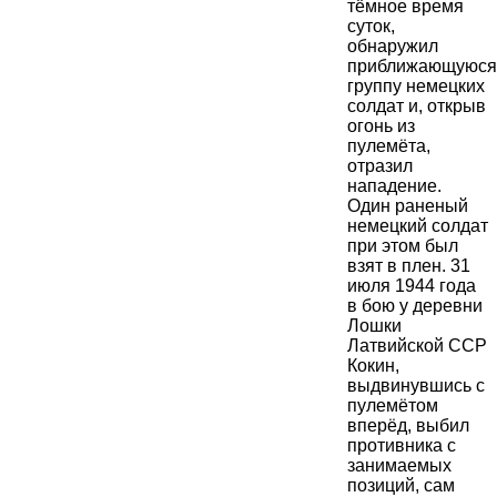
тёмное время
суток,
обнаружил
приближающуюся
группу немецких
солдат и, открыв
огонь из
пулемёта,
отразил
нападение.
Один раненый
немецкий солдат
при этом был
взят в плен. 31
июля 1944 года
в бою у деревни
Лошки
Латвийской ССР
Кокин,
выдвинувшись с
пулемётом
вперёд, выбил
противника с
занимаемых
позиций, сам