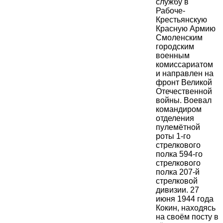
службу в
Рабоче-
Крестьянскую
Красную Армию
Смоленским
городским
военным
комиссариатом
и направлен на
фронт Великой
Отечественной
войны. Воевал
командиром
отделения
пулемётной
роты 1-го
стрелкового
полка 594-го
стрелкового
полка 207-й
стрелковой
дивизии. 27
июня 1944 года
Кокин, находясь
на своём посту в