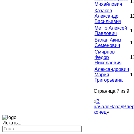
1
Михайлович
Казаков
Александр
1
Васильевич
Меттэ Алексей
1
Павлович
Балан Аким
1
Семёнович
Смирнов
Фёдор
1
Николаевич
Александрович
Мария
1
Григорьевна
Страница 7 из 9
«
В
начало
Назад
Впе
конец
»
Искать...