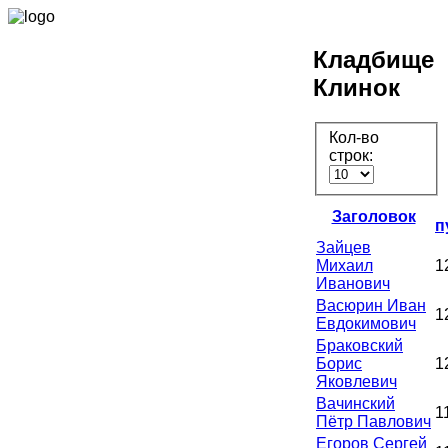
Кладбище
Клинок
Кол-во
строк:
Заголовок
п
Зайцев
Михаил
1
Иванович
Васюрин Иван
1
Евдокимович
Браковский
Борис
1
Яковлевич
Вачинский
1
Пётр Павлович
Егоров Сергей