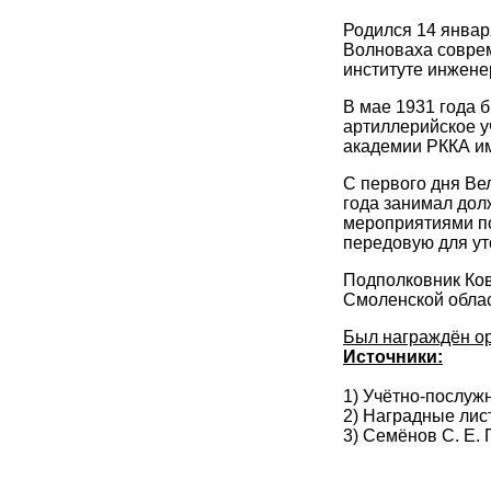
Родился 14 январ
Волноваха соврем
институте инжене
В мае 1931 года 
артиллерийское у
академии РККА им
С первого дня Ве
года занимал дол
мероприятиями по
передовую для ут
Подполковник Ков
Смоленской облас
Был награждён ор
Источники:
1) Учётно-послуж
2) Наградные лис
3) Семёнов С. Е.