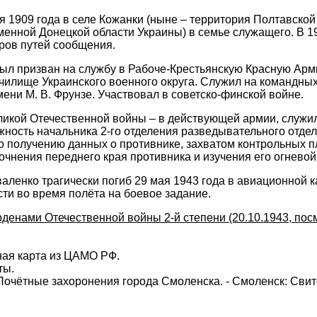
я 1909 года в селе Кожанки (ныне – территория Полтавской
енной Донецкой области Украины) в семье служащего. В 19
ров путей сообщения.
был призван на службу в Рабоче-Крестьянскую Красную Арми
чилище Украинского военного округа. Служил на командных
ени М. В. Фрунзе. Участвовал в советско-финской войне.
ликой Отечественной войны – в действующей армии, служи
жность начальника 2-го отделения разведывательного отде
 получению данных о противнике, захватом контрольных п
очнения переднего края противника и изучения его огневой
аленко трагически погиб 29 мая 1943 года в авиационной 
ти во время полёта на боевое задание.
денами Отечественной войны 2-й степени (20.10.1943, посм
ная карта из ЦАМО РФ.
ты.
 Почётные захоронения города Смоленска. - Смоленск: Свито