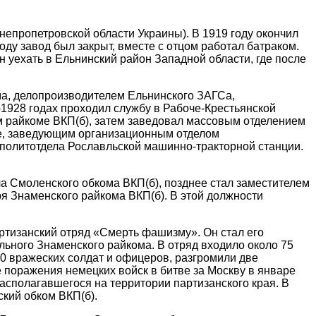
непропетровской области Украины). В 1919 году окончил
году завод был закрыт, вместе с отцом работал батраком.
н уехать в Ельнинский район Западной области, где после
ма, делопроизводителем Ельнинского ЗАГСа,
1928 годах проходил службу в Рабоче-Крестьянской
 райкоме ВКП(б), затем заведовал массовым отделением
зе, заведующим организационным отделом
 политотдела Рославльской машинно-тракторной станции.
ла Смоленского обкома ВКП(б), позднее стал заместителем
ря Знаменского райкома ВКП(б). В этой должности
ртизанский отряд «Смерть фашизму». Он стал его
ьного Знаменского райкома. В отряд входило около 75
0 вражеских солдат и офицеров, разгромили две
 поражения немецких войск в битве за Москву в январе
асполагавшегося на территории партизанского края. В
ский обком ВКП(б).