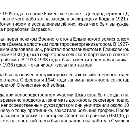
е 1905 года в городе Каменское (ныне – Днепродзержинск Д
 после чего работал на заводе в электроцеху. Когда в 1921 
болел тифом и воспалением лёгких, из-за чего был вынужде
да проработал батраком.
тал переписчиком Военного стола Ельнинского волисполко
олизбачём, волостным политпросветорганизатором. В 1927-
емобилизовавшись, работал пропагандистом в Глинковском
йкоме ВКП(б), был секретарём сельского парткома в совхо
райкома. В 1933-1938 годах был заместителем начальника
 1936 годах – оканчивал курсы партактива.
ода был назначен инструктором сельскохозяйственного отде
о отдела. С февраля 1940 года занимал должность секрета
Великой Отечественной войны.
ода при непосредственном участии Шматкова был создан па
временно продолжал занимать должность секретаря подпол
о непосредственным руководством они уничтожили около 10
гневую точку противника, захватили большие трофеи. После
 назначен первым секретарём Советского райкома ВКП(б), р
летел в советский тыл и был направлен на работу в Смолен