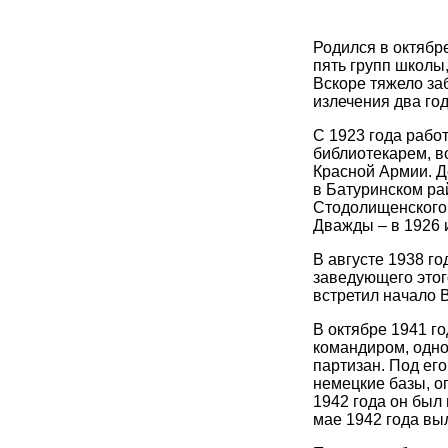
Родился в октябр
пять групп школы,
Вскоре тяжело за
излечения два го
С 1923 года рабо
библиотекарем, в
Красной Армии. Д
в Батуринском ра
Стодолищенского 
Дважды – в 1926 и
В августе 1938 г
заведующего этог
встретил начало 
В октябре 1941 г
командиром, одно
партизан. Под ег
немецкие базы, о
1942 года он был
мае 1942 года вы