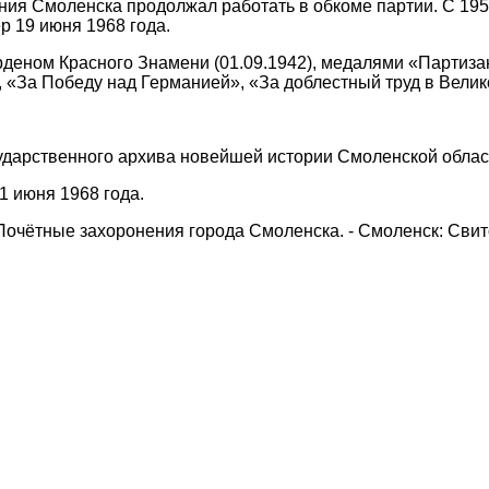
ия Смоленска продолжал работать в обкоме партии. С 19
р 19 июня 1968 года.
деном Красного Знамени (01.09.1942), медалями «Партизан
 «За Победу над Германией», «За доблестный труд в Вели
ударственного архива новейшей истории Смоленской облас
21 июня 1968 года.
 Почётные захоронения города Смоленска. - Смоленск: Свито