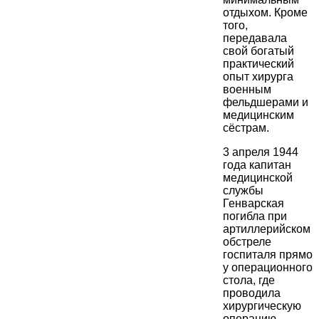
отдыхом. Кроме
того,
передавала
свой богатый
практический
опыт хирурга
военным
фельдшерами и
медицинским
сёстрам.
3 апреля 1944
года капитан
медицинской
службы
Генварская
погибла при
артиллерийском
обстреле
госпиталя прямо
у операционного
стола, где
проводила
хирургическую
операцию