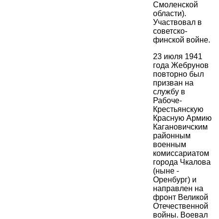
Смоленской
области).
Участвовал в
советско-
финской войне.
23 июля 1941
года Жебрунов
повторно был
призван на
службу в
Рабоче-
Крестьянскую
Красную Армию
Кагановичским
районным
военным
комиссариатом
города Чкалова
(ныне -
Оренбург) и
направлен на
фронт Великой
Отечественной
войны. Воевал