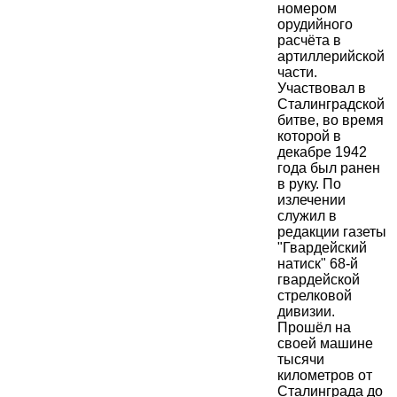
номером
орудийного
расчёта в
артиллерийской
части.
Участвовал в
Сталинградской
битве, во время
которой в
декабре 1942
года был ранен
в руку. По
излечении
служил в
редакции газеты
"Гвардейский
натиск" 68-й
гвардейской
стрелковой
дивизии.
Прошёл на
своей машине
тысячи
километров от
Сталинграда до