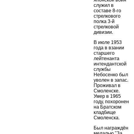
служил в
составе 8-го
стрелкового
полка 3-й
стрелковой
дивизии.
В июле 1953
года в взании
старшего
лейтенанта
интендантской
службы
Небосенко был
уволен в запас.
Проживал в
Смоленске.
Умер в 1965
году, похоронен
на Братском
кладбище
Смоленска.
Был награждён
медалью "За