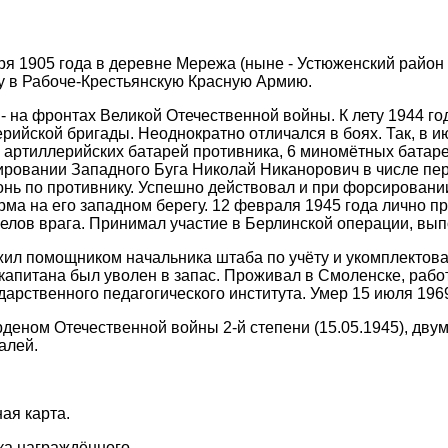
ря 1905 года в деревне Мережа (ныне - Устюженский район 
у в Рабоче-Крестьянскую Красную Армию.
 - на фронтах Великой Отечественной войны. К лету 1944 г
рийской бригады. Неоднократно отличался в боях. Так, в и
 артиллерийских батарей противника, 6 миномётных батарей
ировании Западного Буга Николай Никанорович в числе пе
онь по противнику. Успешно действовал и при форсировани
рма на его западном берегу. 12 февраля 1945 года лично 
елов врага. Принимал участие в Берлинской операции, вып
ил помощником начальника штаба по учёту и укомплектова
 капитана был уволен в запас. Проживал в Смоленске, ра
дарственного педагогического института. Умер 15 июля 196
деном Отечественной войны 2-й степени (15.05.1945), двум
алей.
ая карта.
ка награждённого.