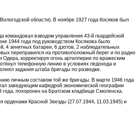
Вологодской области). В ноябре 1927 года Косяков был
ода командовал взводом управления 43-й гвардейской
юне 1944 года под руководством Косякова было
, 4 зенитных батареи, 6 дзотов, 2 наблюдательных
рвых переправился на противоположный берег и по радио
и Одера, корректируя огонь артиллерии по вражеским
протянул телефонную линию в условиях ледохода и
олнял задания штаба бригады по разведке.
нию личным составом той же бригады. В марте 1946 года
ботал заведующим кафедрой экономической географии
9 года, похоронен на Братском кладбище Смоленска.
я орденами Красной Звезды (27.07.1944, 11.03.1945) и