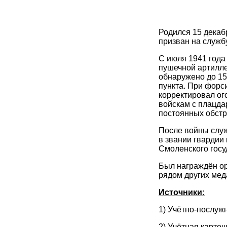
Родился 15 декаб
призван на служб
С июля 1941 года
пушечной артилле
обнаружено до 15
пункта. При форс
корректировал ог
войскам с плацда
постоянных обстр
После войны служ
в звании гвардии
Смоленского госу
Был награждён ор
рядом других мед
Источники:
1) Учётно-послужн
2) Учётная карточ