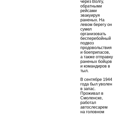
через Волгу,
обратными
рейсами
эвакуируя
раненых. На
левом берегу он
сумел
организовать
бесперебойный
подвоз
продовольствия
и боеприпасов,
а также отправку
раненых бойцов
и командиров в
тыл.
В сентябре 1944
года был уволен
в запас.
Проживал в
Смоленске,
работал
автослесарем
на головном