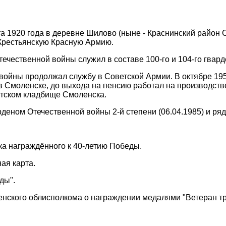
та 1920 года в деревне Шилово (ныне - Краснинский район 
Крестьянскую Красную Армию.
течественной войны служил в составе 100-го и 104-го гвар
войны продолжал службу в Советской Армии. В октябре 195
в Смоленске, до выхода на пенсию работал на производств
атском кладбище Смоленска.
деном Отечественной войны 2-й степени (06.04.1985) и ря
чка награждённого к 40-летию Победы.
ая карта.
ды".
нского облисполкома о награждении медалями "Ветеран тр