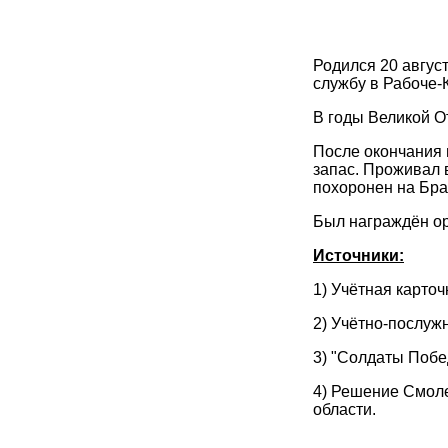
Родился 20 авгус
службу в Рабоче-
В годы Великой О
После окончания 
запас. Проживал 
похоронен на Бр
Был награждён ор
Источники:
1) Учётная карто
2) Учётно-послужн
3) "Солдаты Побе
4) Решение Смоле
области.