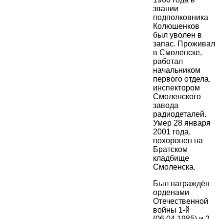
звании
подполковника
Колюшенков
был уволен в
запас. Проживал
в Смоленске,
работал
начальником
первого отдела,
инспектором
Смоленского
завода
радиодеталей.
Умер 28 января
2001 года,
похоронен на
Братском
кладбище
Смоленска.
Был награждён
орденами
Отечественной
войны 1-й
(06.04.1985) и 2-