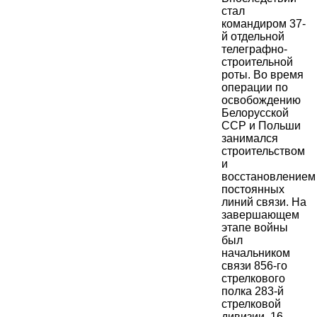
стал
командиром 37-
й отдельной
телеграфно-
строительной
роты. Во время
операции по
освобождению
Белорусской
ССР и Польши
занимался
строительством
и
восстановлением
постоянных
линий связи. На
завершающем
этапе войны
был
начальником
связи 856-го
стрелкового
полка 283-й
стрелковой
дивизии. 16