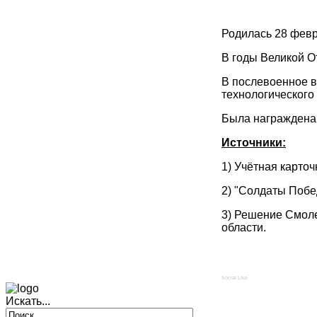
Родилась 28 февр
В годы Великой О
В послевоенное в
технологического
Была награждена 
Источники:
1) Учётная карто
2) "Солдаты Побе
3) Решение Смоле
области.
Social Like
Искать...