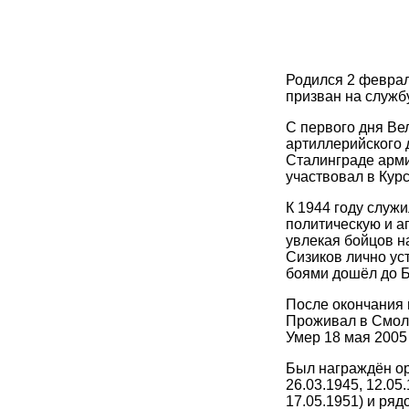
Родился 2 феврал
призван на служб
С первого дня Ве
артиллерийского 
Сталинграде арми
участвовал в Курс
К 1944 году служ
политическую и а
увлекая бойцов н
Сизиков лично ус
боями дошёл до Б
После окончания 
Проживал в Смоле
Умер 18 мая 2005
Был награждён ор
26.03.1945, 12.05
17.05.1951) и ряд