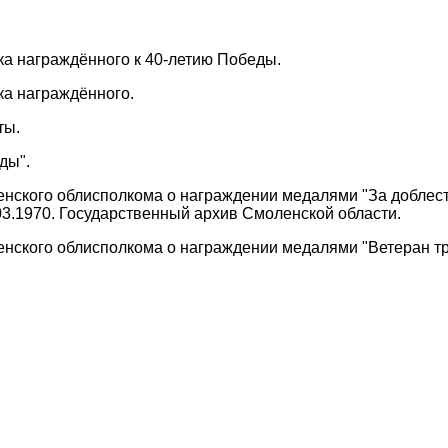
чка награждённого к 40-летию Победы.
ка награждённого.
ты.
ды".
нского облисполкома о награждении медалями "За доблестн
.03.1970. Государственный архив Смоленской области.
нского облисполкома о награждении медалями "Ветеран тр