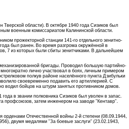
н Тверской области). В октябре 1940 года Сизиков был
нным военным комиссариатом Калининской области.
ником прожекторной станции 141-го отдельного зенитно-
года был ранен. Во время разгрома окружённой в
ов, 7 из которых были сбиты зенитчиками. В дальнейшем
 механизированной бригады. Проводил большую партийно-
, многократно лично участвовал в боях, личным примером
острелковом полкув районе населённого пункта Дзибульки
зволило своевременно подавить его артиллерией. С
но водил бойцов на штурм занятых противником домов.
 года в звании полковника Сизиков был уволен в запас.
а профсоюзов, затем инженером на заводе "Кентавр".
я орденами Отечественной войны 2-й степени (08.09.1944,
1956), двумя медалями "За боевые заслуги" (23.02.1943,