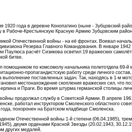
я 1920 года в деревне Конопатино (ныне - Зубцовский райо
у в Рабоче-Крестьянскую Красную Армию Зубцовским райо
ликой Отечественной войны - на её фронтах. Воевал началь
дивизиона Резерва Главного Командования. В январе 1942 
и Паулюса расчёт Сизикова осветил 19 вражеских самолёт
кой битве.
ил помощником по комсомолу начальника политотдела 69-й
гитационно-пропагандистскую работу среди личного состав
а выполнение поставленных задач. Так, находясь в 1-м мот
тановил местонахождение скопления вражеских сил, что по
ерлина и Праги. Во время штурма германской столицы лич
войны продолжал службу в Советской Армии. В апреле 1961
нске, работал инструктором Смоленского областного совет
 года, похоронен на Братском кладбище Смоленска.
деном Отечественной войны 1-й степени (06.04.1985), трем
.1945), двумя орденами Красной Звезды (20.02.1943, 30.12.
ом других медалей.