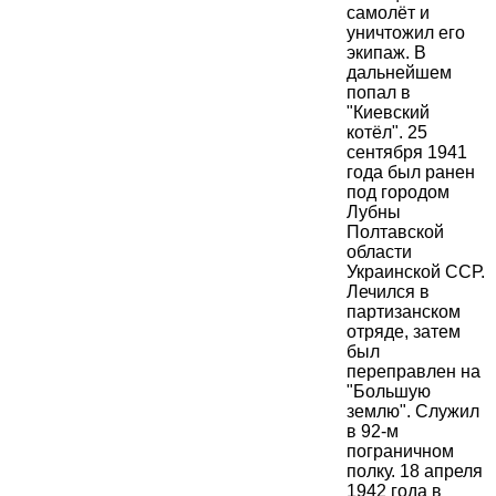
самолёт и
уничтожил его
экипаж. В
дальнейшем
попал в
"Киевский
котёл". 25
сентября 1941
года был ранен
под городом
Лубны
Полтавской
области
Украинской ССР.
Лечился в
партизанском
отряде, затем
был
переправлен на
"Большую
землю". Служил
в 92-м
пограничном
полку. 18 апреля
1942 года в