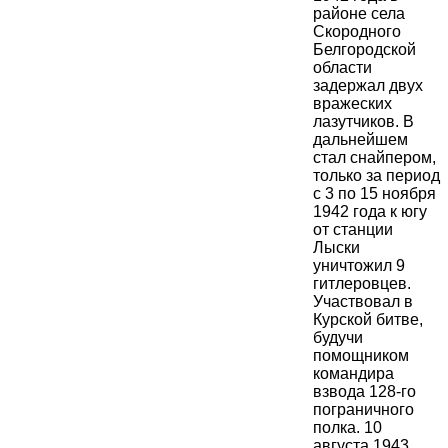
районе села
Скородного
Белгородской
области
задержал двух
вражеских
лазутчиков. В
дальнейшем
стал снайпером,
только за период
с 3 по 15 ноября
1942 года к югу
от станции
Лыски
уничтожил 9
гитлеровцев.
Участвовал в
Курской битве,
будучи
помощником
командира
взвода 128-го
пограничного
полка. 10
августа 1943