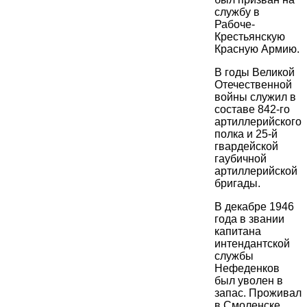
службу в
Рабоче-
Крестьянскую
Красную Армию.
В годы Великой
Отечественной
войны служил в
составе 842-го
артиллерийского
полка и 25-й
гвардейской
гаубичной
артиллерийской
бригады.
В декабре 1946
года в звании
капитана
интендантской
службы
Нефеденков
был уволен в
запас. Проживал
в Смоленске,