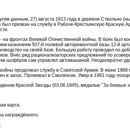
угим данным, 27) августа 1913 года в деревне Ствольно (н
в был призван на службу в Рабоче-Крестьянскую Красную
сти.
 - на фронтах Великой Отечественной войны. В боях был 
ем-казначеем 507-й полевой авторемонтной базы 12-й арт
изводство на своёй базе. Большую работу проводил по до
ков. Внёс ряд рационализаторских предложений по усове
тки шофёров сам управлял автомашиной. Неоднократно удо
войны продолжал службу в Советской Армии. В июне 1968 
ен в запас. Проживал в Смоленске. Умер в 1981 году, пох
деном Красной Звезды (03.06.1945), медалью "За боевые за
ая карта.
ка награждённого.
.