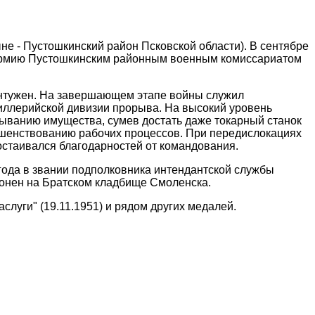
ыне - Пустошкинский район Псковской области). В сентябре
 Армию Пустошкинским районным военным комиссариатом
контужен. На завершающем этапе войны служил
иллерийской дивизии прорыва. На высокий уровень
быванию имущества, сумев достать даже токарный станок
ршенствованию рабочих процессов. При передислокациях
стаивался благодарностей от командования.
года в звании подполковника интендантской службы
оронен на Братском кладбище Смоленска.
слуги" (19.11.1951) и рядом других медалей.