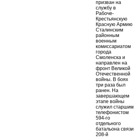
призван на
службу в
Рабоче-
Крестьянскую
Красную Армию
Сталинским
районным
военным
комиссариатом
города
Смоленска и
направлен на
фронт Великой
Отечественной
войны. В боях
три раза был
ранен. На
завершающем
этапе войны
служил старшим
телефонистом
594-го
отдельного
батальона связи
208-й