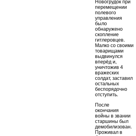
Новогрудок при
перемещении
полевого
управления
было
обнаружено
скопление
гитлеровцев.
Малко со своими
товарищами
выдвинулся
вперёд и,
уничтожив 4
вражеских
солдат, заставил
остальных
беспорядочно
отступить.
После
окончания
войны в звании
старшины был
демобилизован.
Проживал в