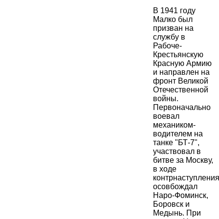
В 1941 году
Малко был
призван на
службу в
Рабоче-
Крестьянскую
Красную Армию
и направлен на
фронт Великой
Отечественной
войны.
Первоначально
воевал
механиком-
водителем на
танке "БТ-7",
участвовал в
битве за Москву,
в ходе
контрнаступлени
осовбождал
Наро-Фоминск,
Боровск и
Медынь. При