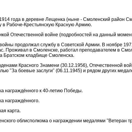
1914 года в деревне Лещенка (ныне - Смоленский район См
у в Рабоче-Крестьянскую Красную Армию.
икой Отечественной войне (подробностей на данный момент
войны продолжал службу в Советской Армии. В ноябре 197
ас. Проживал в Смоленске, работал преподавателем в Смо
на Братском кладбище Смоленска.
денами Красного Знамени (30.12.1956), Отечественной войн
алью "За боевые заслуги" (06.11.1945) и рядом других медал
чка награждённого к 40-летию Победы.
ка награждённого.
ая карта.
нского облисполкома о награждении медалями "Ветеран тр