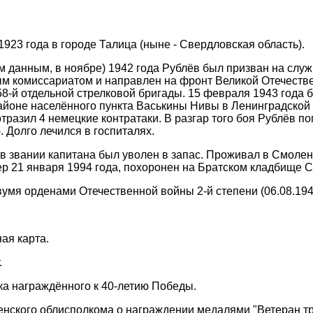
923 года в городе Талица (ныне - Свердловская область).
им данным, в ноябре) 1942 года Рублёв был призван на сл
м комиссариатом и направлен на фронт Великой Отечеств
8-й отдельной стрелковой бригады. 15 февраля 1943 года б
айоне населённого пункта Васькины Нивы в Ленинградской 
тразил 4 немецкие контратаки. В разгар того боя Рублёв по
 Долго лечился в госпиталях.
 в звании капитана был уволен в запас. Проживал в Смоле
ер 21 января 1994 года, похоронен на Братском кладбище 
умя орденами Отечественной войны 2-й степени (06.08.1946
ая карта.
.
чка награждённого к 40-летию Победы.
нского облисполкома о награждении медалями "Ветеран тр