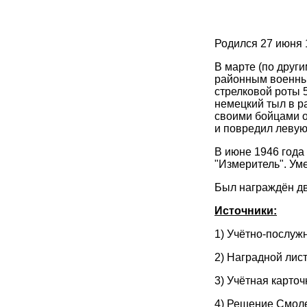
Родился 27 июня 1
В марте (по друг
районным военны
стрелковой роты 5
немецкий тыл в р
своими бойцами о
и повредил левую.
В июне 1946 года
"Измеритель". Ум
Был награждён дв
Источники:
1) Учётно-послужн
2) Наградной лист
3) Учётная карто
4) Решение Смоле