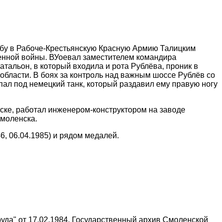
ужбу в Рабоче-Крестьянскую Красную Армию Талицким
енной войны. ВУоевал заместителем командира
атальон, в который входила и рота Рублёва, проник в
области. В боях за контроль над важным шоссе Рублёв со
пал под немецкий танк, который раздавил ему правую ногу
нске, работал инженером-конструктором на заводе
Смоленска.
, 06.04.1985) и рядом медалей.
уда" от 17.02.1984. Государственный архив Смоленской