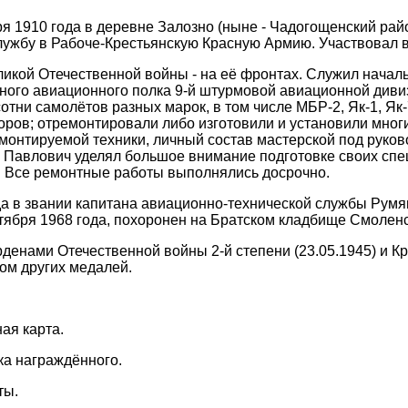
ря 1910 года в деревне Залозно (ныне - Чадогощенский рай
лужбу в Рабоче-Крестьянскую Красную Армию. Участвовал в
ликой Отечественной войны - на её фронтах. Служил нач
ьного авиационного полка 9-й штурмовой авиационной див
тни самолётов разных марок, в том числе МБР-2, Як-1, Як-7
ров; отремонтировали либо изготовили и установили мног
монтируемой техники, личный состав мастерской под руко
 Павлович уделял большое внимание подготовке своих спец
 Все ремонтные работы выполнялись досрочно.
да в звании капитана авиационно-технической службы Румя
тября 1968 года, похоронен на Братском кладбище Смоленс
денами Отечественной войны 2-й степени (23.05.1945) и Кр
дом других медалей.
ая карта.
ка награждённого.
ты.