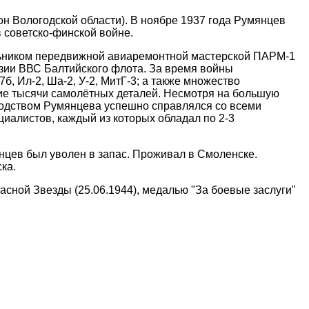
он Вологодской области). В ноябре 1937 года Румянцев
 советско-финской войне.
альником передвижной авиаремонтной мастерской ПАРМ-1
изии ВВС Балтийского флота. За время войны
б, Ил-2, Ша-2, У-2, МитГ-3; а также множество
ие тысячи самолётных деталей. Несмотря на большую
водством Румянцева успешно справлялся со всеми
иалистов, каждый из которых обладал по 2-3
нцев был уволен в запас. Проживал в Смоленске.
ка.
асной Звезды (25.06.1944), медалью "За боевые заслуги"