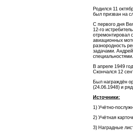
Родился 11 октяб
был призван на с
С первого дня Ве
12-го истребител
отремонтировал со
авиационных мото
разнородность ре
задачами. Андрей
специальностями.
В апреле 1949 го
Скончался 12 сен
Был награждён ор
(24.06.1948) и ря
Источники:
1) Учётно-послужн
2) Учётная карточ
3) Наградные лис