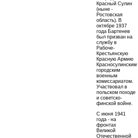
Красный Сулин
(ныне -
Ростовская
область). В
октябре 1937
года Бартенев
был призван на
службу в
Рабоче-
Крестьянскую
Красную Армию
Красносулинским
городским
военным
комиссариатом.
Участвовал в
польском походе
и советско-
финской войне.
С июня 1941
года - на
фронтах
Великой
Отечественной