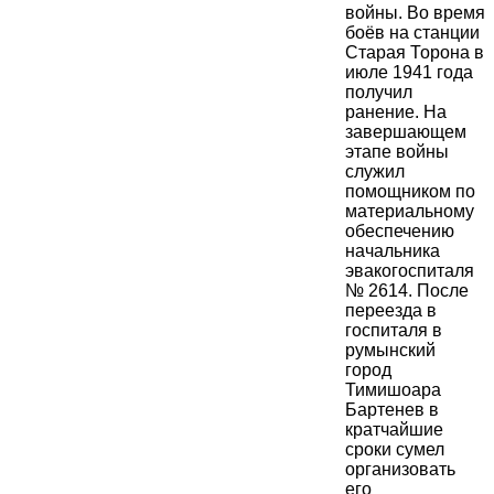
войны. Во время
боёв на станции
Старая Торона в
июле 1941 года
получил
ранение. На
завершающем
этапе войны
служил
помощником по
материальному
обеспечению
начальника
эвакогоспиталя
№ 2614. После
переезда в
госпиталя в
румынский
город
Тимишоара
Бартенев в
кратчайшие
сроки сумел
организовать
его