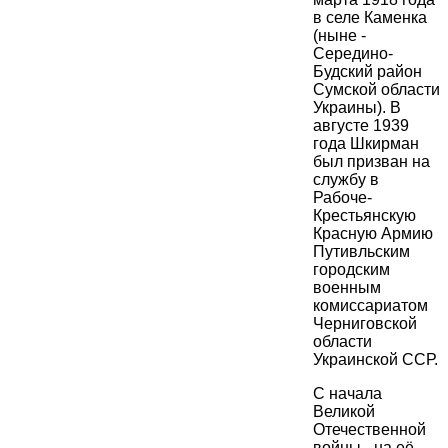
в селе Каменка
(ныне -
Середино-
Будский район
Сумской области
Украины). В
августе 1939
года Шкирман
был призван на
службу в
Рабоче-
Крестьянскую
Красную Армию
Путивльским
городским
военным
комиссариатом
Черниговской
области
Украинской ССР.
С начала
Великой
Отечественной
войны - на её