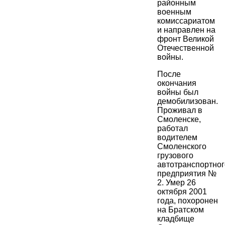
районным
военным
комиссариатом
и направлен на
фронт Великой
Отечественной
войны.
После
окончания
войны был
демобилизован.
Проживал в
Смоленске,
работал
водителем
Смоленского
грузового
автотранспортног
предприятия №
2. Умер 26
октября 2001
года, похоронен
на Братском
кладбище