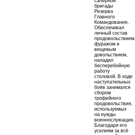
сапёрной
бригады
Резерва
Главного
Командования.
Обеспечивал
личный состав
продовольствием
фуражом и
вещевым
довольствием,
наладил
бесперебойную
работу
столовой. В ходе
наступательных
боёв занимался
сбором
трофейного
продовольствия,
используемых
на нужды
военнослужащих.
Благодаря его
усилиям за всё