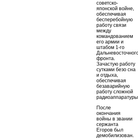
советско-
японской войне,
обеспечивая
бесперебойную
работу связи
между
командованием
его армии и
штабом 1-го
Дальневосточног
фронта.
Зачастую работу
сутками безо сна
и отдыха,
обеспечивая
безаварийную
работу сложной
радиоаппаратуры
После
окончания
войны в звании
сержанта
Егоров был
демобилизован.